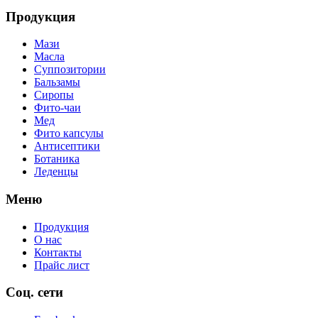
Продукция
Мази
Масла
Суппозитории
Бальзамы
Сиропы
Фито-чаи
Мед
Фито капсулы
Антисептики
Ботаника
Леденцы
Меню
Продукция
О нас
Контакты
Прайс лист
Соц. сети