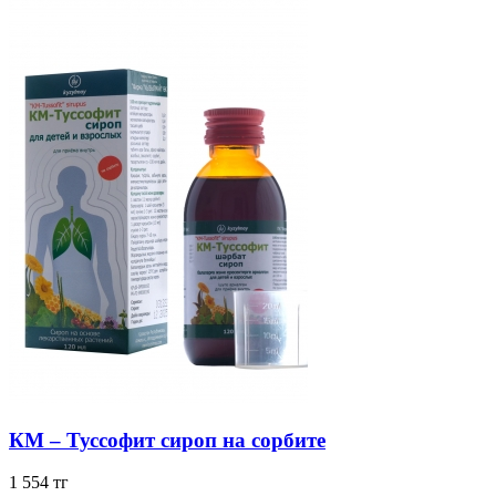
КМ – Туссофит сироп на сорбите
1 554 тг