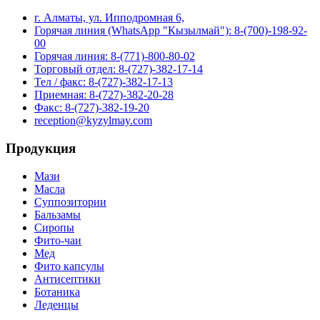
г. Алматы, ул. Ипподромная 6,
Горячая линия (WhatsApp "Кызылмай"): 8-(700)-198-92-
00
Горячая линия: 8-(771)-800-80-02
Торговый отдел: 8-(727)-382-17-14
Тел / факс: 8-(727)-382-17-13
Приемная: 8-(727)-382-20-28
Факс: 8-(727)-382-19-20
reception@kyzylmay.com
Продукция
Мази
Масла
Суппозитории
Бальзамы
Сиропы
Фито-чаи
Мед
Фито капсулы
Антисептики
Ботаника
Леденцы