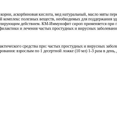
 корни, аскорбиновая кислота, мед натуральный, масло мяты пер
 комплекс полезных веществ, необходимых для поддержания зд
лирующим действием. КМ-Иммунофит сироп применяется при 
офилактики и лечения частых простудных и вирусных заболевани
ктического средства при: частых простудных и вирусных забол
ия: взрослым по 1 десертной ложке (10 мл) 1-3 раза в день, дет