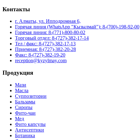
Контакты
г. Алматы, ул. Ипподромная 6,
Горячая линия (WhatsApp "Кызылмай"): 8-(700)-198-92-00
Горячая линия: 8-(771)-800-80-02
Торговый отдел: 8-(727)-382-17-14
Тел / факс: 8-(727)-382-17-13
Приемная: 8-(727)-382-20-28
Факс: 8-(727)-382-19-20
reception@kyzylmay.com
Продукция
Мази
Масла
Суппозитории
Бальзамы
Сиропы
Фито-чаи
Мед
Фито капсулы
Антисептики
Ботаника