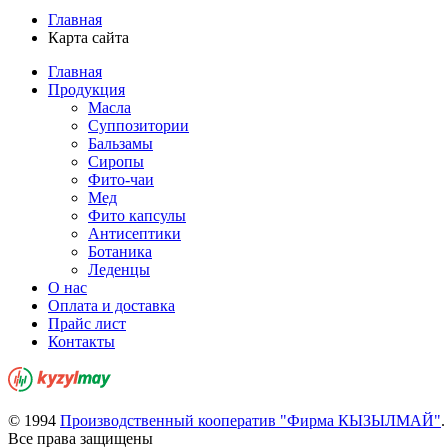
Главная
Карта сайта
Главная
Продукция
Масла
Суппозитории
Бальзамы
Сиропы
Фито-чаи
Мед
Фито капсулы
Антисептики
Ботаника
Леденцы
О нас
Оплата и доставка
Прайс лист
Контакты
© 1994
Производственный кооператив "Фирма КЫЗЫЛМАЙ"
.
Все права защищены