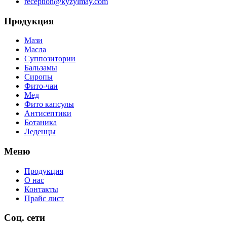
reception@kyzylmay.com
Продукция
Мази
Масла
Суппозитории
Бальзамы
Сиропы
Фито-чаи
Мед
Фито капсулы
Антисептики
Ботаника
Леденцы
Меню
Продукция
О нас
Контакты
Прайс лист
Соц. сети