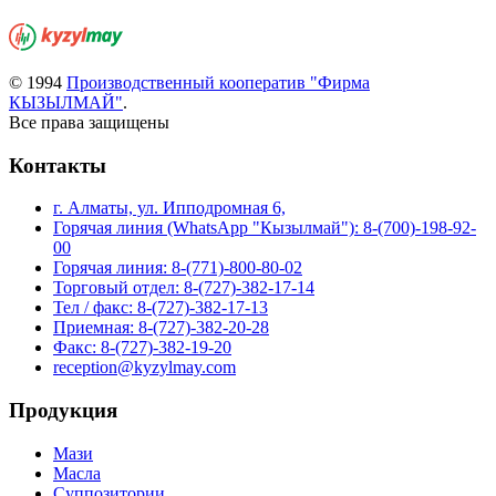
© 1994
Производственный кооператив "Фирма
КЫЗЫЛМАЙ"
.
Все права защищены
Контакты
г. Алматы, ул. Ипподромная 6,
Горячая линия (WhatsApp "Кызылмай"): 8-(700)-198-92-
00
Горячая линия: 8-(771)-800-80-02
Торговый отдел: 8-(727)-382-17-14
Тел / факс: 8-(727)-382-17-13
Приемная: 8-(727)-382-20-28
Факс: 8-(727)-382-19-20
reception@kyzylmay.com
Продукция
Мази
Масла
Суппозитории