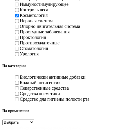
Иммуностимулирующее
Контроль веса
Косметология
Нервная система
Опорно-двигательная система
Простудные заболевания
Проктология
Противозачаточные
Стоматология
Урология
По категории
Биологически активные добавки
Кожный антисептик
Лекарственные средства
Средства косметики
Средство для гигиены полости рта
По применению