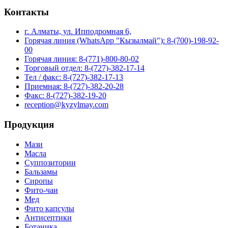
Контакты
г. Алматы, ул. Ипподромная 6,
Горячая линия (WhatsApp "Кызылмай"): 8-(700)-198-92-
00
Горячая линия: 8-(771)-800-80-02
Торговый отдел: 8-(727)-382-17-14
Тел / факс: 8-(727)-382-17-13
Приемная: 8-(727)-382-20-28
Факс: 8-(727)-382-19-20
reception@kyzylmay.com
Продукция
Мази
Масла
Суппозитории
Бальзамы
Сиропы
Фито-чаи
Мед
Фито капсулы
Антисептики
Ботаника