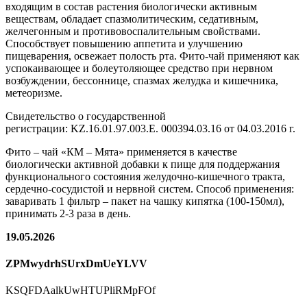
входящим в состав растения биологически активным
веществам, обладает спазмолитическим, седативным,
желчегонным и противовоспалительным свойствами.
Способствует повышению аппетита и улучшению
пищеварения, освежает полость рта. Фито-чай применяют как
успокаивающее и болеутоляющее средство при нервном
возбуждении, бессоннице, спазмах желудка и кишечника,
метеоризме.
Свидетельство о государственной
регистрации:
KZ.16.01.97.003.E. 000394.03.16 от 04.03.2016 г.
Фито – чай «КМ – Мята» применяется в качестве
биологически активной добавки к пище для поддержания
функционального состояния желудочно-кишечного тракта,
сердечно-сосудистой и нервной систем. Способ применения:
заваривать 1 фильтр – пакет на чашку кипятка (100-150мл),
принимать 2-3 раза в день.
19.05.2026
ZPMwydrhSUrxDmUeYLVV
KSQFDAalkUwHTUPliRMpFOf