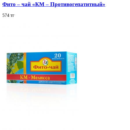
Фито – чай «КМ – Противогепатитный»
574 тг